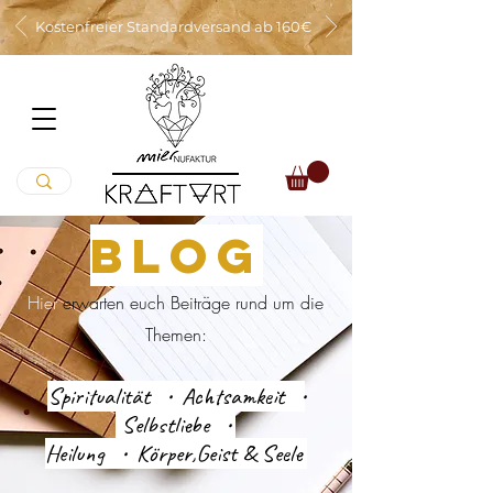
Kostenfreier Standardversand ab 160€
BLOG
Hier
er
warten euch Beiträge rund um die
Themen:
Spiritualität • Achtsamkeit •
Selbstliebe •
Heilung • Körper,Geist & Seele
...