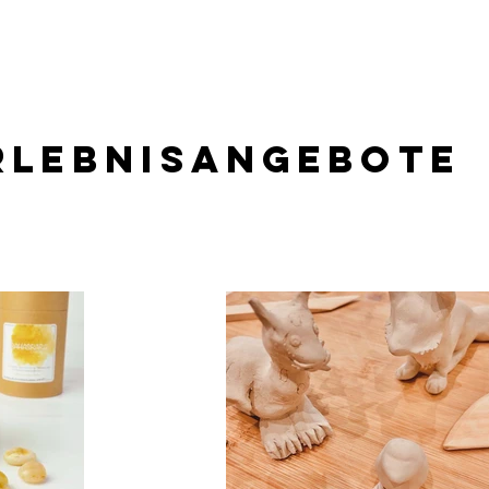
rlebnis
angebote