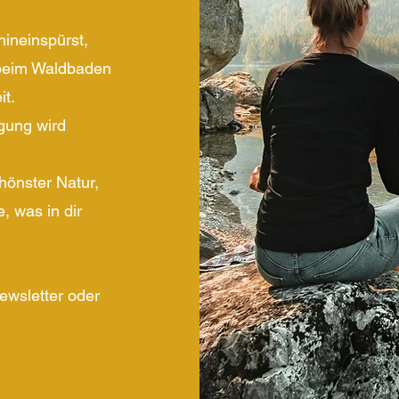
ineinspürst,
 beim Waldbaden
it.
gung wird
önster Natur,
, was in dir
ewsletter oder