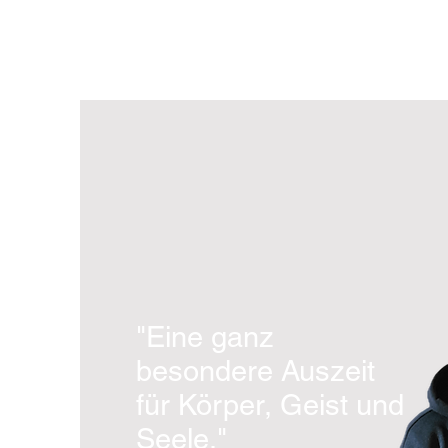
"Eine ganz
besondere Auszeit
für Körper, Geist und
Seele
."