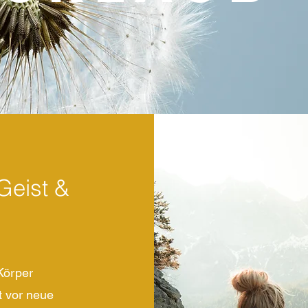
 Geist &
Körper
t vor neue