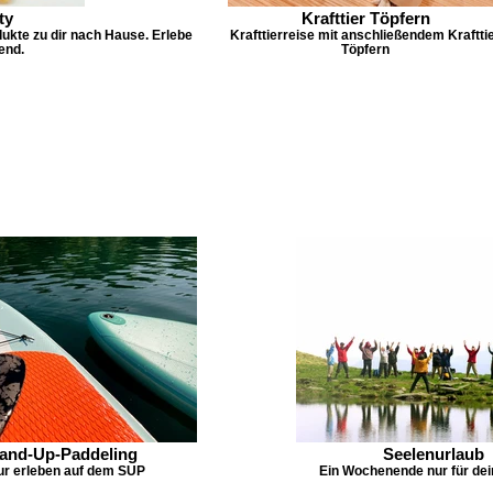
ty
Krafttier Töpfern
ukte zu dir nach Hause. Erlebe
Krafttierreise mit anschließendem Kraftti
end.
Töpfern
and-Up-Paddeling
Seelenurlaub
ur erleben auf dem SUP
Ein Wochenende nur für dei