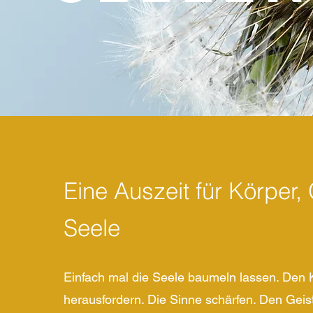
Eine Auszeit für Körper,
Seele
Einfach mal die Seele baumeln lassen. Den 
herausfordern. Die Sinne schärfen. Den Geis