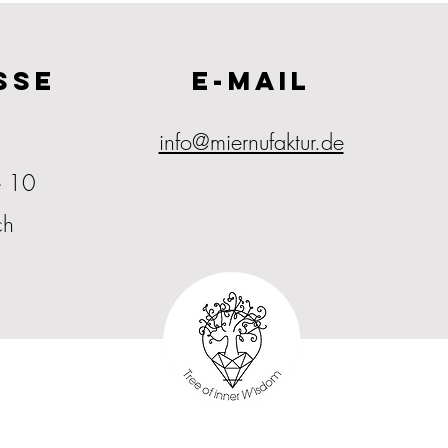
SSE
E-MAIL
info@miernufaktur.de
e 10
ch