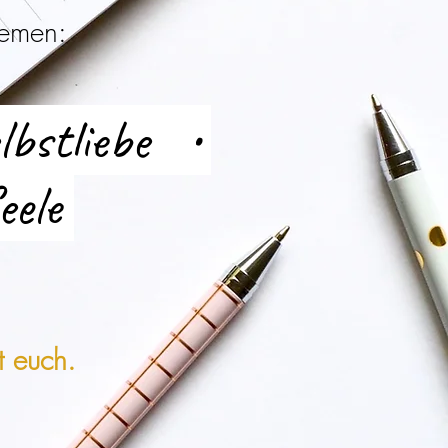
hemen:
lbstliebe •
eele
t euch.