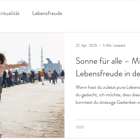
ritualität
Lebensfreude
22. Apr. 2025
5 Min. Lesezeit
Sonne für alle – Mi
Lebensfreude in de
Wann hast du zuletzt pure Lebe
du gedacht, ich möchte, dass di
konntest du stressige Gedanken zu
entspannt deiner Lieblingsbeschä
sich schöne Momente zu schaffen,
bleiben lassen und die dich erkenn
unser stressiges Arbeitssystem un