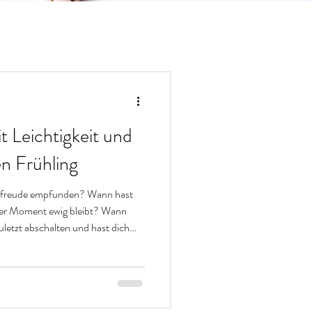
t Leichtigkeit und
n Frühling
nsfreude empfunden? Wann hast
eser Moment ewig bleibt? Wann
letzt abschalten und hast dich
ftigung gewidmet? Es geht darum,
 die dich in deiner Entspannung
en lassen, dass es mehr gibt, als
d strenge Zeitvorgaben.