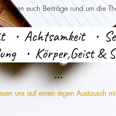
er
warten euch Beiträge rund um die T
tät • Achtsamkeit • Se
lung • Körper,Geist & S
...
euen uns auf einen regen Austausch mi