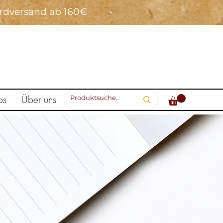
ardversand ab 160€ •
ps
Über uns