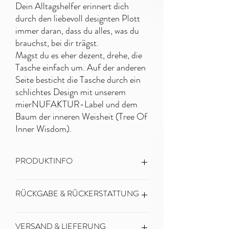
Dein Alltagshelfer erinnert dich
durch den liebevoll designten Plott
immer daran, dass du alles, was du
brauchst, bei dir trägst.
Magst du es eher dezent, drehe, die
Tasche einfach um. Auf der anderen
Seite besticht die Tasche durch ein
schlichtes Design mit unserem
mierNUFAKTUR-Label und dem
Baum der inneren Weisheit (Tree Of
Inner Wisdom).
PRODUKTINFO
Material
RÜCKGABE & RÜCKERSTATTUNG
& Maße
GRAU
90% recyclete
Baumwolle
Informationen zu den Rücksendebedingungen
VERSAND & LIEFERUNG
10% recycletes
findest du in unserer
Widerrufsbelehrung.