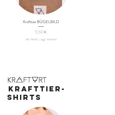
Krafttier BÜGELBILD
KINDER Krafttier HOO
100% Bio-Baumwolle
Preis
5,50 €
inkl. MwSt.
|
zzgl. Versand
Kraft
T
ier-
SHIRTS