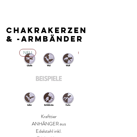
CHAKRAKERZEN
& -ARMBÄNDER
NEU
NEU
Krafttier
AUSGLEICH - Yin &
ANHÄNGER aus
Yang - Heilstein
Edelstahl inkl.
ARMBAND⎥Lavastei