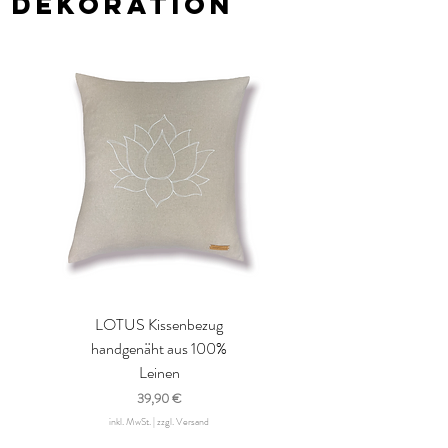
DEKORATION
LOTUS Kissenbezug
handgenäht aus 100%
Leinen
Preis
39,90 €
inkl. MwSt.
|
zzgl. Versand