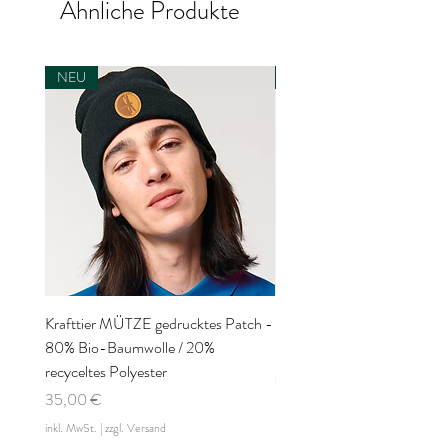
Ähnliche Produkte
NEU
NEU
Krafttier MÜTZE gedrucktes Patch -
Krafttier BÜGELBILD
80% Bio-Baumwolle / 20%
Preis
5,50 €
recyceltes Polyester
inkl. MwSt.
Preis
35,00 €
inkl. MwSt.
|
zzgl. Versand