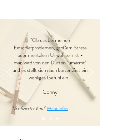
in unseren Zahlungs- und
Versandbedingungen.
"Ob das bei meinen
Einschlafproblemen, großem Stress
oder mentalem Unwohlsein ist -
man wird von den Düften "umarmt"
und es stellt sich nach kurzer Zeit ein
wohliges Gefühl ein!"
Conny
Verifizierter Kauf
.
Mehr Infos