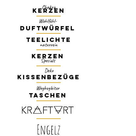
Chakra
KERZEN
Wohlfühl-
DUFTWÜRFEL
TEELICHTE
naturrein
KERZEN
Specials
Deko
KISSENBEZÜGE
Wegbegleiter
TASCHEN