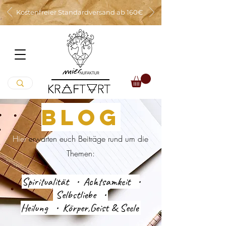
Kostenfreier Standardversand ab 160€
BLOG
Hier
er
warten euch Beiträge rund um die
Themen:
Spiritualität • Achtsamkeit •
Selbstliebe •
Heilung • Körper,Geist & Seele
...