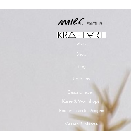
Start
Shop
Blog
Über uns
Gesund leben
Kurse & Workshops
Personalisierte Designs
Messen & Märkte