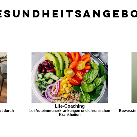
esundheitsangeb
Life-Coaching
zt durch
bei Autoimmunerkrankungen und chronischen
Bewusstma
Krankheiten