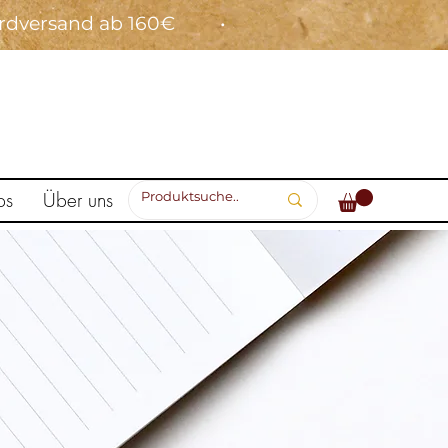
ardversand ab 160€ •
ps
Über uns