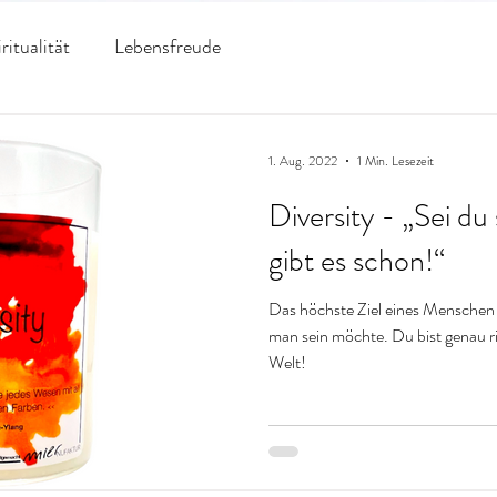
ritualität
Lebensfreude
1. Aug. 2022
1 Min. Lesezeit
Diversity - „Sei du 
gibt es schon!“
Das höchste Ziel eines Menschen so
man sein möchte. Du bist genau richtig wie du bist - zeig' es der
Welt!