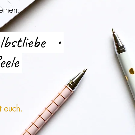
hemen:
lbstliebe •
eele
t euch.