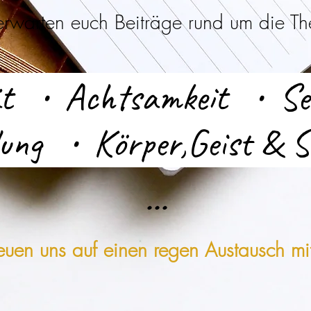
er
warten euch Beiträge rund um die T
tät • Achtsamkeit • Se
lung • Körper,Geist & S
...
euen uns auf einen regen Austausch mi